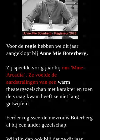
Voor de
regie
hebben we dit jaar
aangeklopt bij
Anne Mie Boterberg.
Zij speelde vorig jaar
bij
ons 'Mme
Arcadia' . Ze voelde de
aardstralingen
van een
warm
theatergezelschap met karakter en toen
de vraag kwam heeft ze niet lang
getwijfeld.
Eerder regisseerde mevrouw Boterberg
al bij een ander gezelschap.
Wij zijn dan ook blij dat ze dit jaar