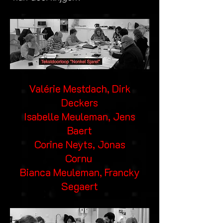
Valérie Mestdach, Dirk
Deckers
Isabelle Meuleman, Jens
Baert
Corine Neyts, Jonas
Cornu
Bianca Meuleman, Francky
Segaert